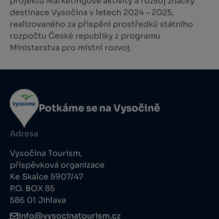
projektu Marketingové aktivity a rozvoj značky
destinace Vysočina v letech 2024 – 2025,
realizovaného za přispění prostředků státního
rozpočtu České republiky z programu
Ministerstva pro místní rozvoj.
Potkáme se na Vysočině
Adresa
Vysočina Tourism,
příspěvková organizace
Ke Skalce 5907/47
P.O. BOX 85
586 01 Jihlava
info@vysocinatourism.cz