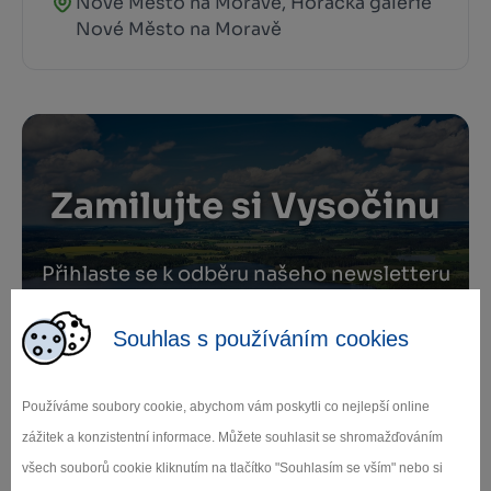
Nové Město na Moravě, Horácká galerie
Nové Město na Moravě
Zamilujte si Vysočinu
Přihlaste se k odběru našeho newsletteru
o novinkách.
Souhlas s používáním cookies
Používáme soubory cookie, abychom vám poskytli co nejlepší online
Záleží nám na ochraně osobních údajů.
zážitek a konzistentní informace. Můžete souhlasit se shromažďováním
Odebírat
všech souborů cookie kliknutím na tlačítko "Souhlasím se vším" nebo si