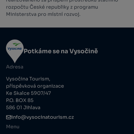
rozpočtu České republiky z programu
Ministerstva pro místní rozvoj.
Potkáme se na Vysočině
Adresa
Vysočina Tourism,
příspěvková organizace
Ke Skalce 5907/47
P.O. BOX 85
586 01 Jihlava
info@vysocinatourism.cz
Menu