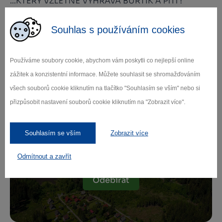
...KTERÝ VZLÉTNE VYHRÁVÁ BUŘTÍK A PITÍ !
Souhlas s používáním cookies
Používáme soubory cookie, abychom vám poskytli co nejlepší online
Zamilujte si Vysočinu
zážitek a konzistentní informace. Můžete souhlasit se shromažďováním
všech souborů cookie kliknutím na tlačítko "Souhlasím se vším" nebo si
Přihlaste se k odběru našeho newsletteru
přizpůsobit nastavení souborů cookie kliknutím na "Zobrazit více".
o novinkách.
Souhlasím se vším
Zobrazit více
Odmítnout a zavřít
Záleží nám na ochraně osobních údajů.
Odebírat