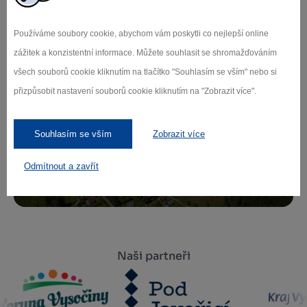
Používáme soubory cookie, abychom vám poskytli co nejlepší online
Přihlaste se k odběru našeho newsletteru
zážitek a konzistentní informace. Můžete souhlasit se shromažďováním
o novinkách.
všech souborů cookie kliknutím na tlačítko "Souhlasím se vším" nebo si
přizpůsobit nastavení souborů cookie kliknutím na "Zobrazit více".
Záleží nám na ochraně osobních údajů.
Souhlasím se vším
Zobrazit více
Odebírat
Odmítnout a zavřít
Naši partneři