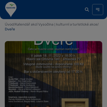
Úvod
/
Kalendář akcí Vysočina | kulturní a turistické akce
/
Dveře