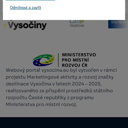
Odmítnout a zavřít
Webový portál vysocina.eu byl vytvořen v rámci
projektu Marketingové aktivity a rozvoj značky
destinace Vysočina v letech 2024 – 2025,
realizovaného za přispění prostředků státního
rozpočtu České republiky z programu
Ministerstva pro místní rozvoj.