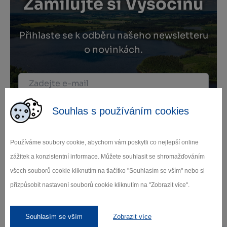
Zamilujte si Vysočinu
Přihlaste se k odběru našeho newsletteru
o novinkách.
Záleží nám na ochraně osobních údajů.
Souhlas s používáním cookies
Odebírat
Používáme soubory cookie, abychom vám poskytli co nejlepší online
zážitek a konzistentní informace. Můžete souhlasit se shromažďováním
všech souborů cookie kliknutím na tlačítko "Souhlasím se vším" nebo si
přizpůsobit nastavení souborů cookie kliknutím na "Zobrazit více".
Naši partneři
Souhlasím se vším
Zobrazit více