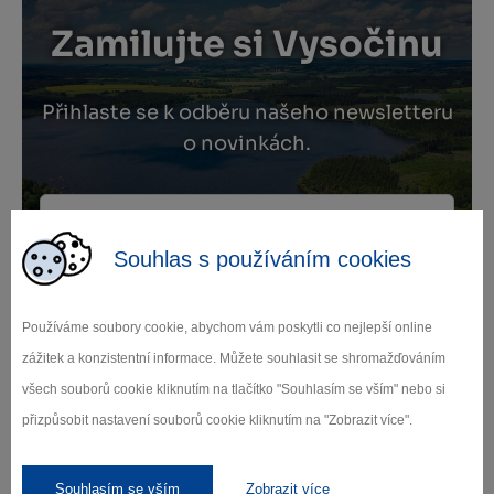
Zamilujte si Vysočinu
Přihlaste se k odběru našeho newsletteru
o novinkách.
Souhlas s používáním cookies
Záleží nám na ochraně osobních údajů.
Odebírat
Používáme soubory cookie, abychom vám poskytli co nejlepší online
zážitek a konzistentní informace. Můžete souhlasit se shromažďováním
všech souborů cookie kliknutím na tlačítko "Souhlasím se vším" nebo si
přizpůsobit nastavení souborů cookie kliknutím na "Zobrazit více".
Naši partneři
Souhlasím se vším
Zobrazit více