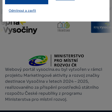
Odmítnout a zavřít
Webový portál vysocina.eu byl vytvořen v rámci
projektu Marketingové aktivity a rozvoj značky
destinace Vysočina v letech 2024 – 2025,
realizovaného za přispění prostředků státního
rozpočtu České republiky z programu
Ministerstva pro místní rozvoj.