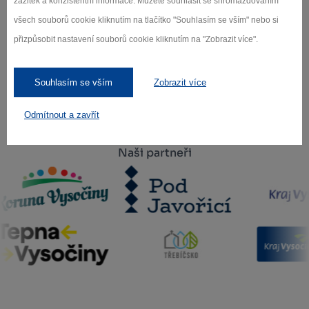
zážitek a konzistentní informace. Můžete souhlasit se shromažďováním
všech souborů cookie kliknutím na tlačítko "Souhlasím se vším" nebo si
Záleží nám na ochraně osobních údajů.
přizpůsobit nastavení souborů cookie kliknutím na "Zobrazit více".
Odebírat
Souhlasím se vším
Zobrazit více
Odmítnout a zavřít
Naši partneři