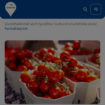
Úvod
/
Kalendář akcí Vysočina | kulturní a turistické akce
/
Farmářský trh