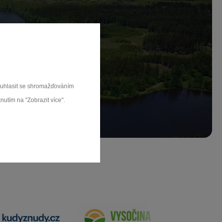
ch.
rat
souhlasit se shromažďováním
nutím na "Zobrazit více".