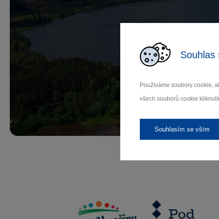
Př
Souhlas 
Používáme soubory cookie, ab
všech souborů cookie kliknutí
Záleží
Souhlasím se vším