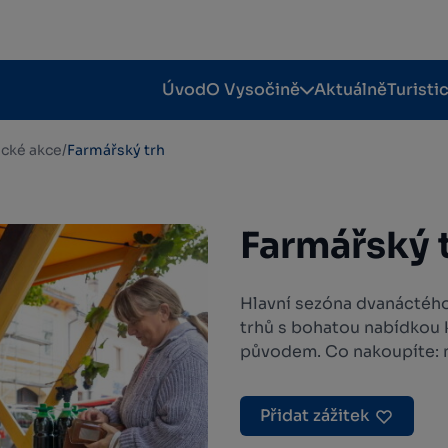
Úvod
O Vysočině
Aktuálně
Turisti
tické akce
/
Farmářský trh
Farmářský 
Hlavní sezóna dvanáctéh
trhů s bohatou nabídkou k
původem. Co nakoupíte: ma
Přidat zážitek