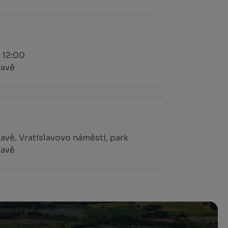
 12:00
ravě
vě, Vratislavovo náměstí, park
ravě