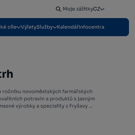
Moje zážitky
CZ
cké cíle
Výlety
Služby
Kalendář
Infocentra
trh
o ročníku novoměstských farmářských
valitních potravin a produktů s jasným
sné výrobky a speciality z Fryšavy ...