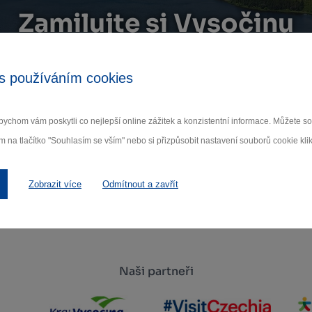
Zamilujte si Vysočinu
ihlaste se k odběru našeho newsletteru o novinká
s používáním cookies
Odebí
ychom vám poskytli co nejlepší online zážitek a konzistentní informace. Můžete 
m na tlačítko "Souhlasím se vším" nebo si přizpůsobit nastavení souborů cookie klik
 nám na ochraně osobních údajů.
Zobrazit více
Odmítnout a zavřít
Naši partneři