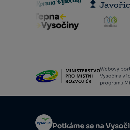
Webový portá
Vysočina v l
programu Min
Potkáme se na Vysoč