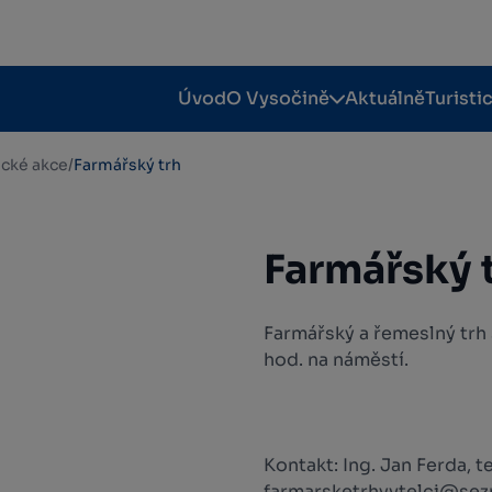
Úvod
O Vysočině
Aktuálně
Turisti
tické akce
/
Farmářský trh
Farmářský 
Farmářský a řemeslný trh 
hod. na náměstí.
Kontakt: Ing. Jan Ferda, t
farmarsketrhyvtelci@sez