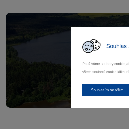
Souhlas 
Př
Používáme soubory cookie, ab
všech souborů cookie kliknutí
Záleží
Souhlasím se vším