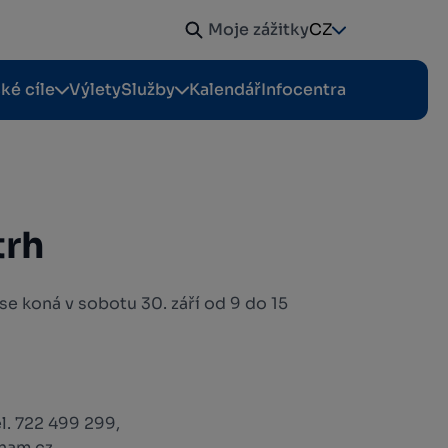
Moje zážitky
CZ
cké cíle
Výlety
Služby
Kalendář
Infocentra
trh
se koná v sobotu 30. září od 9 do 15
el. 722 499 299,
nam.cz