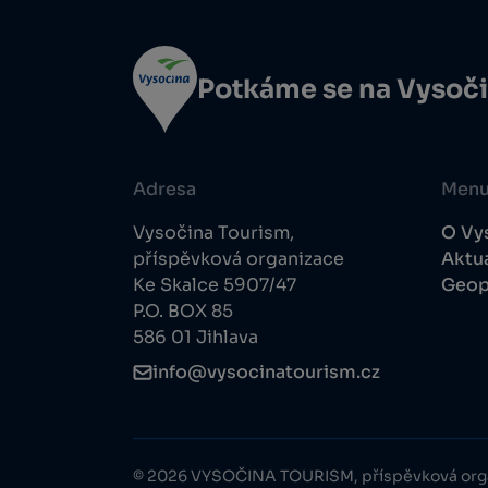
Potkáme se na Vysoč
Adresa
Men
Vysočina Tourism,
O Vy
příspěvková organizace
Aktua
Ke Skalce 5907/47
Geop
P.O. BOX 85
586 01 Jihlava
info@vysocinatourism.cz
© 2026 VYSOČINA TOURISM, příspěvková org