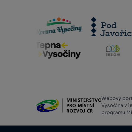
Webový portá
Vysočina v l
programu Min