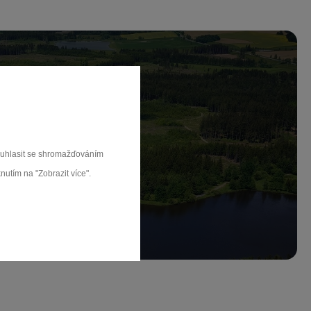
ch.
souhlasit se shromažďováním
nutím na "Zobrazit více".
rat