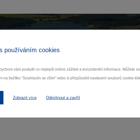
Zamilujte si Vysočinu
s používáním cookies
ihlaste se k odběru našeho newsletteru o novinká
ychom vám poskytli co nejlepší online zážitek a konzistentní informace. Můžete 
m na tlačítko "Souhlasím se vším" nebo si přizpůsobit nastavení souborů cookie klik
Odebí
 nám na ochraně osobních údajů.
Zobrazit více
Odmítnout a zavřít