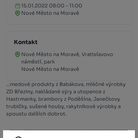
15.01.2022 08:00 - 11:00
Nové Město na Moravě
Kontakt
Nové Město na Moravě, Vratislavovo
náměstí, park
Nové Město na Moravě
...medové produkty z Babákova, mléčné výrobky
ZD Březiny, nakládané sýry a utopence z
Hastrmanky, brambory z Poděšína, Janečkovy
trubičky, sušené houby, rakytníkové výrobky a
spoustu dalších dobrot.