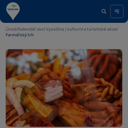
Úvod
/
Kalendář akcí Vysočina | kulturní a turistické akce
/
Farmářský trh