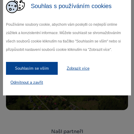
Souhlas s používáním cookies
Zamilujte si Vysočinu
Používáme soubory cookie, abychom vám poskytli co nejlepší online
zážitek a konzistentní informace. Můžete souhlasit se shromažďováním
Přihlaste se k odběru našeho newsletteru
všech souborů cookie kliknutím na tlačítko "Souhlasím se vším" nebo si
o novinkách.
přizpůsobit nastavení souborů cookie kliknutím na "Zobrazit více".
Souhlasím se vším
Zobrazit více
Záleží nám na ochraně osobních údajů.
Odmítnout a zavřít
Odebírat
Naši partneři