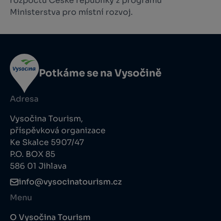
rozpočtu České republiky z programu
Ministerstva pro místní rozvoj.
Potkáme se na Vysočině
Adresa
Vysočina Tourism,
příspěvková organizace
Ke Skalce 5907/47
P.O. BOX 85
586 01 Jihlava
info@vysocinatourism.cz
Menu
O Vysočina Tourism