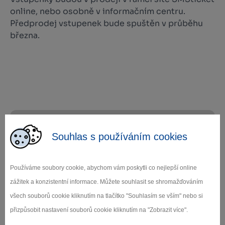
online, nebo osobně v informačním centru.
Předprodej vstupenek bude spuštěn v průběhu
března.
+
Souhlas s používáním cookies
−
Používáme soubory cookie, abychom vám poskytli co nejlepší online
zážitek a konzistentní informace. Můžete souhlasit se shromažďováním
všech souborů cookie kliknutím na tlačítko "Souhlasím se vším" nebo si
přizpůsobit nastavení souborů cookie kliknutím na "Zobrazit více".
Leaflet
|
© Seznam.cz a.s. a další