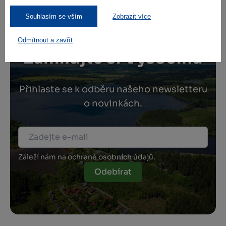
Souhlasím se vším
Zobrazit více
Odmítnout a zavřít
Zamilujte si Vysočinu
Přihlaste se k odběru našeho newsletteru
o novinkách.
Záleží nám na ochraně osobních údajů.
Odebírat