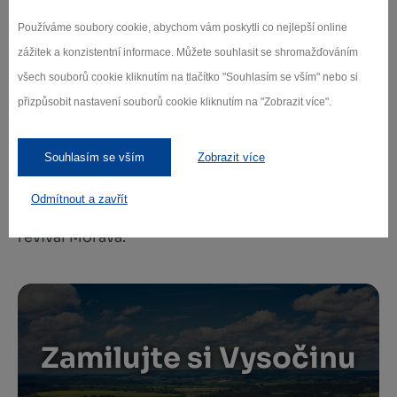
doprovodný program a slibuje dárek pro všechny
plnoleté návštěvníky v podobě kvalitního vína z
Používáme soubory cookie, abychom vám poskytli co nejlepší online
Vinařství Michlovský.
zážitek a konzistentní informace. Můžete souhlasit se shromažďováním
všech souborů cookie kliknutím na tlačítko "Souhlasím se vším" nebo si
Doprovodný program
přizpůsobit nastavení souborů cookie kliknutím na "Zobrazit více".
Ani na děti se v tento den nezapomene,
připraveno bude kmínové tvoření a šití látkových
pytlíků v rámci zámeckého projektu Chytrá ruka.
Souhlasím se vším
Zobrazit více
Od 10 hodin zahraje cimbálová muzika Hanátal z
Vacenovic, od 14 hodin vystoupí zpěvačka Mádia a
Odmítnout a zavřít
na závěr nesmrtelné songy zazpívá Karel Gott
revival Morava.
Zamilujte si Vysočinu