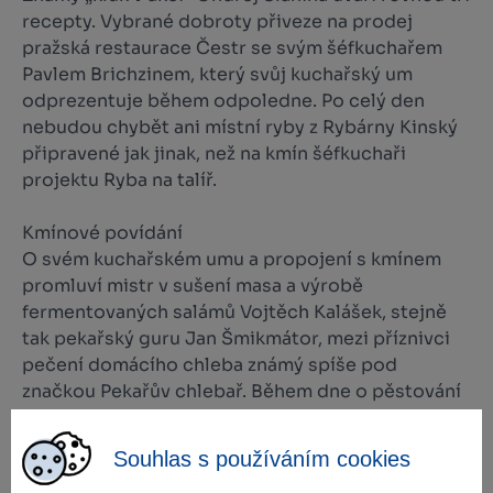
recepty. Vybrané dobroty přiveze na prodej
pražská restaurace Čestr se svým šéfkuchařem
Pavlem Brichzinem, který svůj kuchařský um
odprezentuje během odpoledne. Po celý den
nebudou chybět ani místní ryby z Rybárny Kinský
připravené jak jinak, než na kmín šéfkuchaři
projektu Ryba na talíř.
Kmínové povídání
O svém kuchařském umu a propojení s kmínem
promluví mistr v sušení masa a výrobě
fermentovaných salámů Vojtěch Kalášek, stejně
tak pekařský guru Jan Šmikmátor, mezi příznivci
pečení domácího chleba známý spíše pod
značkou Pekařův chlebař. Během dne o pěstování
kmínu promluví také pořadatel a výkonný ředitel
Českého kmínu, zároveň také lisař a kmínař v
Souhlas s používáním cookies
jedné osobě Karel Jonák, který láká i na