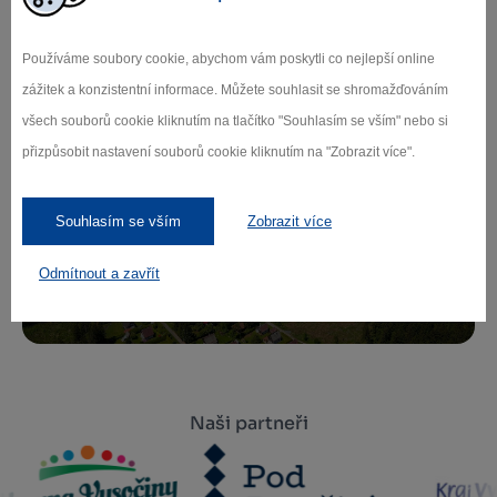
Zamilujte si Vysočinu
Používáme soubory cookie, abychom vám poskytli co nejlepší online
Přihlaste se k odběru našeho newsletteru
zážitek a konzistentní informace. Můžete souhlasit se shromažďováním
o novinkách.
všech souborů cookie kliknutím na tlačítko "Souhlasím se vším" nebo si
přizpůsobit nastavení souborů cookie kliknutím na "Zobrazit více".
Záleží nám na ochraně osobních údajů.
Souhlasím se vším
Zobrazit více
Odebírat
Odmítnout a zavřít
Naši partneři