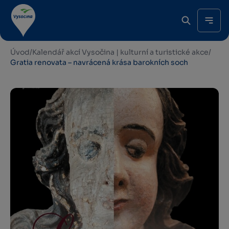
Úvod
/
Kalendář akcí Vysočina | kulturní a turistické akce
/
Gratia renovata – navrácená krása barokních soch