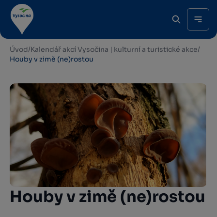
Úvod
/
Kalendář akcí Vysočina | kulturní a turistické akce
/
Houby v zimě (ne)rostou
Houby v zimě (ne)rostou