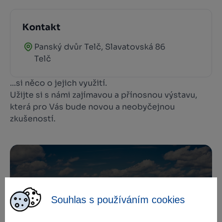
Kontakt
Panský dvůr Telč, Slavatovská 86
Telč
...si něco o jejich využití.
Užijte si s námi zajímavou a přínosnou výstavu,
která pro Vás bude novou a neobyčejnou
zkušeností.
Zamilujte si Vysočinu
Souhlas s používáním cookies
Přihlaste se k odběru našeho newsletteru