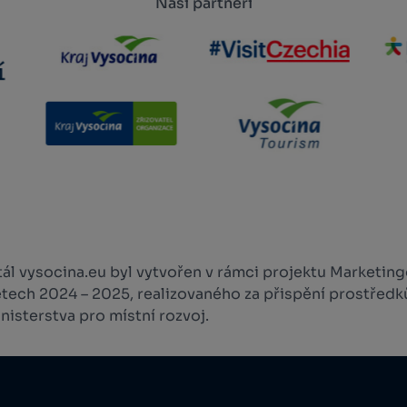
Naši partneři
l vysocina.eu byl vytvořen v rámci projektu Marketingo
etech 2024 – 2025, realizovaného za přispění prostředk
isterstva pro místní rozvoj.