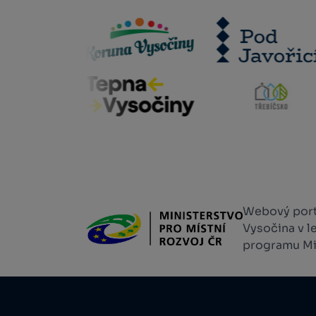
Webový portá
Vysočina v l
programu Min