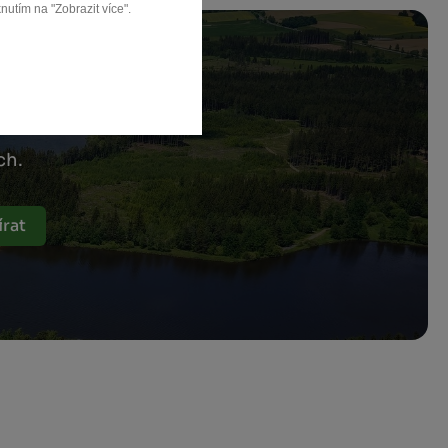
nutím na "Zobrazit více".
ch.
rat