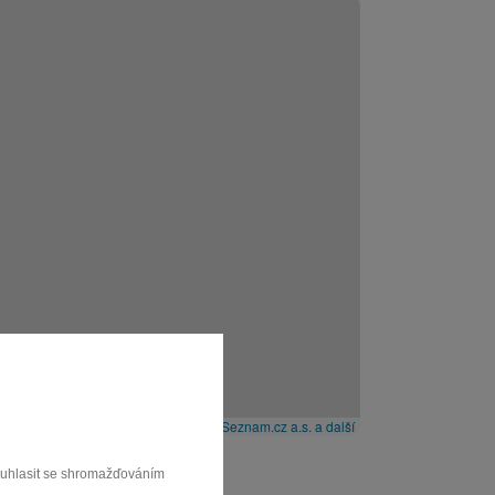
Leaflet
|
© Seznam.cz a.s. a další
souhlasit se shromažďováním