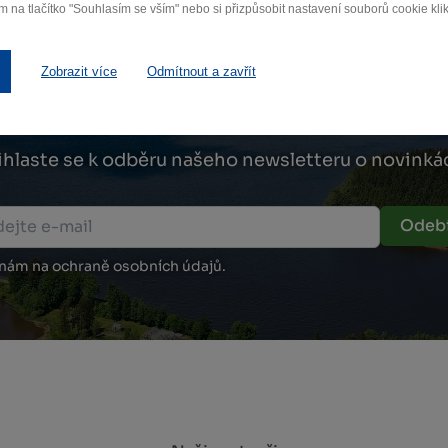
m na tlačítko "Souhlasím se vším" nebo si přizpůsobit nastavení souborů cookie klik
Zobrazit více
Odmítnout a zavřít
Zamilujte si Vysočinu
ihlaste se k odběru našeho newsletteru o novinká
Odebí
 nám na ochraně osobních údajů.