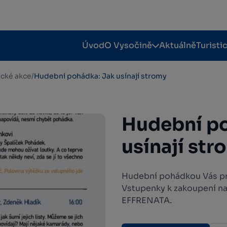
Úvod
O Vysočině
Aktuálně
Turisti
tické akce
/
Hudební pohádka: Jak usínají stromy
Hudební po
usínají str
Hudební pohádkou Vás pr
Vstupenky k zakoupení na
EFFRENATA.