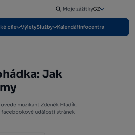
Moje zážitky
CZ
cké cíle
Výlety
Služby
Kalendář
Infocentra
hádka: Jak
omy
ovede muzikant Zdeněk Hladík.
 facebookové události stránek