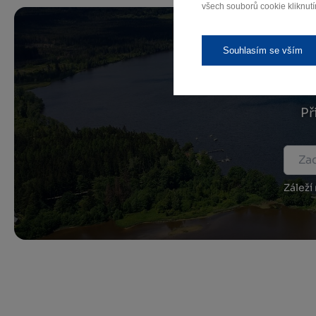
všech souborů cookie kliknutí
Souhlasím se vším
Př
Záleží