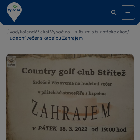
Úvod
/
Kalendář akcí Vysočina | kulturní a turistické akce
/
Hudební večer s kapelou Zahrajem