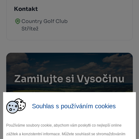
Kontakt
Country Golf Club
Střítež
Zamilujte si Vysočinu
Přihlaste se k odběru našeho newsletteru
Souhlas s používáním cookies
o novinkách.
Používáme soubory cookie, abychom vám poskytli co nejlepší online
zážitek a konzistentní informace. Můžete souhlasit se shromažďováním