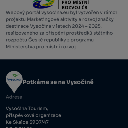
Webový portál vysocina.eu byl vytvořen v rámci
projektu Marketingové aktivity a rozvoj značky
destinace Vysočina v letech 2024 – 2025,
realizovaného za přispění prostředků státního
rozpočtu České republiky z programu
Ministerstva pro místní rozvoj.
Potkáme se na Vysočině
Adresa
Vysočina Tourism,
příspěvková organizace
Ke Skalce 5907/47