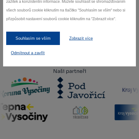
zážitek a konzistentní informace. Můžete souhlasit se shromažďováním
všech souborů cookie kliknutím na tlačítko "Souhlasím se vším" nebo si
Záleží nám na ochraně osobních údajů.
přizpůsobit nastavení souborů cookie kliknutím na "Zobrazit více".
Odebírat
Souhlasím se vším
Zobrazit více
Odmítnout a zavřít
Naši partneři