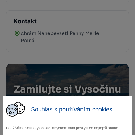
Kontakt
chrám Nanebevzetí Panny Marie
Polná
Zamilujte si Vysočinu
Přihlaste se k odběru našeho newsletteru
Souhlas s používáním cookies
o novinkách.
Používáme soubory cookie, abychom vám poskytli co nejlepší online