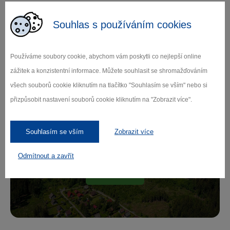
Souhlas s používáním cookies
Zamilujte si Vysočinu
Používáme soubory cookie, abychom vám poskytli co nejlepší online
zážitek a konzistentní informace. Můžete souhlasit se shromažďováním
všech souborů cookie kliknutím na tlačítko "Souhlasím se vším" nebo si
Přihlaste se k odběru našeho newsletteru
přizpůsobit nastavení souborů cookie kliknutím na "Zobrazit více".
o novinkách.
Souhlasím se vším
Zobrazit více
Odmítnout a zavřít
Záleží nám na ochraně osobních údajů.
Odebírat