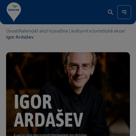
Úvod
/
Kalendář akcí Vysočina | kulturní a turistické akce
/
Igor Ardašev