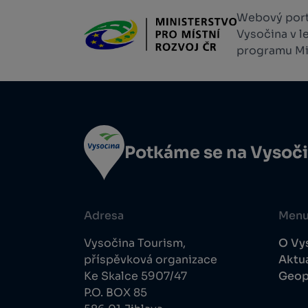
Webový portá
Vysočina v l
programu Min
Potkáme se na Vysoč
Adresa
Men
Vysočina Tourism,
O Vy
příspěvková organizace
Aktua
Ke Skalce 5907/47
Geop
P.O. BOX 85