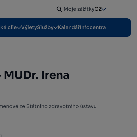
Moje zážitky
CZ
cké cíle
Výlety
Služby
Kalendář
Infocentra
 - MUDr. Irena
menové ze Státního zdravotního ústavu
i