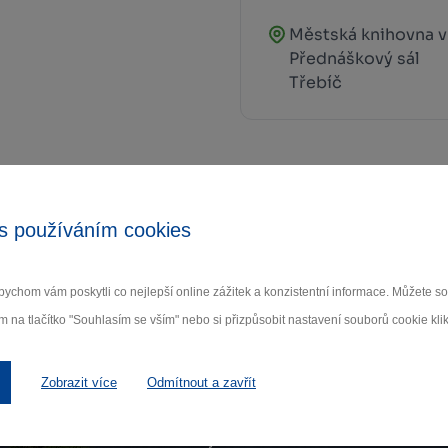
Městská knihovna v 
Přednáškový sál
Třebíč
s používáním cookies
Zamilujte si Vysočinu
ychom vám poskytli co nejlepší online zážitek a konzistentní informace. Můžete 
m na tlačítko "Souhlasím se vším" nebo si přizpůsobit nastavení souborů cookie klik
ihlaste se k odběru našeho newsletteru o novinká
Zobrazit více
Odmítnout a zavřít
Odebí
 nám na ochraně osobních údajů.