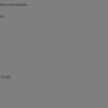
ačním chorobám
rů.
 11:00