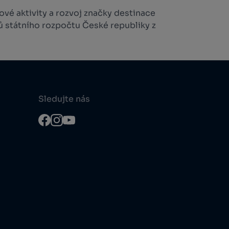
vé aktivity a rozvoj značky destinace
ů státního rozpočtu České republiky z
Sledujte nás