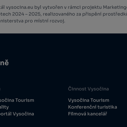
l vysocina.eu byl vytvořen v rámci projektu Marketingo
etech 2024 – 2025, realizovaného za přispění prostředk
isterstva pro místní rozvoj.
ině
u
Činnost Vysočina
sočina Tourism
Vysočina Tourism
lity
Konferenční turistika
ortál Vysočina
Filmová kancelář