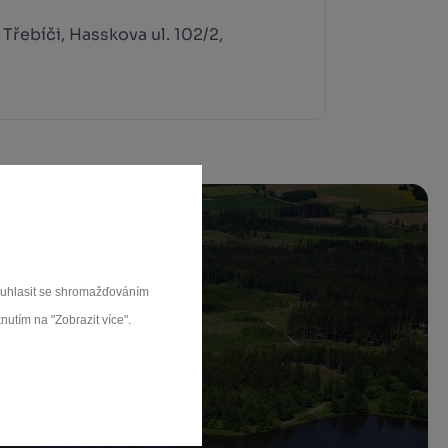
Třebíči, Hasskova ul. 102/2,
souhlasit se shromažďováním
nutím na "Zobrazit více".
ch.
rat