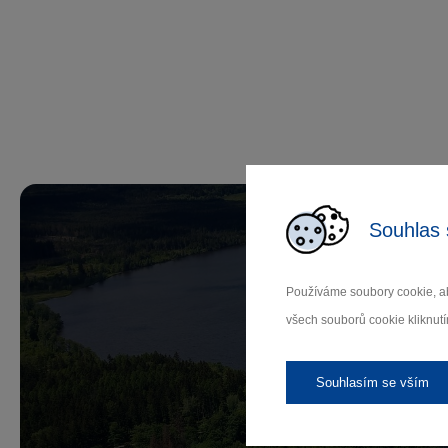
Souhlas 
Používáme soubory cookie, ab
všech souborů cookie kliknutí
Př
Souhlasím se vším
Záleží