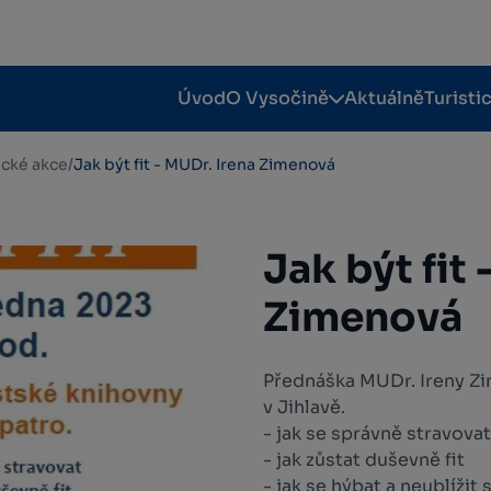
Úvod
O Vysočině
Aktuálně
Turisti
tické akce
/
Jak být fit - MUDr. Irena Zimenová
Jak být fit
Zimenová
Přednáška MUDr. Ireny Zi
v Jihlavě.
- jak se správně stravovat
- jak zůstat duševně fit
- jak se hýbat a neublížit s