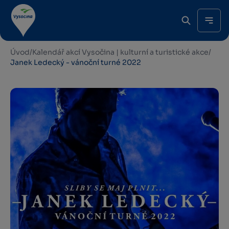
Úvod
/
Kalendář akcí Vysočina | kulturní a turistické akce
/
Janek Ledecký - vánoční turné 2022