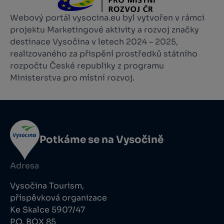
Webový portál vysocina.eu byl vytvořen v rámci
projektu Marketingové aktivity a rozvoj značky
destinace Vysočina v letech 2024 – 2025,
realizovaného za přispění prostředků státního
rozpočtu České republiky z programu
Ministerstva pro místní rozvoj.
Potkáme se na Vysočině
Adresa
Vysočina Tourism,
příspěvková organizace
Ke Skalce 5907/47
P.O. BOX 85