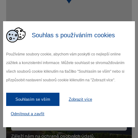
Souhlas s používáním cookies
Leaflet
|
© Seznam.cz a.s. a další
Používáme soubory cookie, abychom vám poskytli co nejlepší online
zážitek a konzistentní informace. Můžete souhlasit se shromažďováním
všech souborů cookie kliknutím na tlačítko "Souhlasím se vším" nebo si
Zamilujte si Vysočinu
přizpůsobit nastavení souborů cookie kliknutím na "Zobrazit více".
Přihlaste se k odběru našeho newsletteru
Souhlasím se vším
Zobrazit více
o novinkách.
Odmítnout a zavřít
Záleží nám na ochraně osobních údajů.