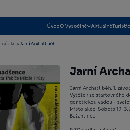
Úvod
O Vysočině
Aktuálně
Turisti
tické akce
/
Jarní Archatt běh
Jarní Archa
Jarní Archatt běh. 1. zá
Výtěžek ze startovného do
genetickou vadou - svalov
Místo akce: Sobota 19. 3.
Bažantnice.
9.30 hodin - mládež