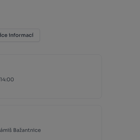
íce informací
 14:00
Zámiš Bažantnice