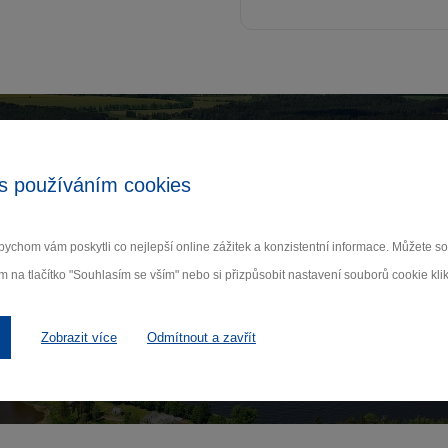
Zamilujte si Vysočinu
s používáním cookies
ihlaste se k odběru našeho newsletteru o novinká
ychom vám poskytli co nejlepší online zážitek a konzistentní informace. Můžete 
m na tlačítko "Souhlasím se vším" nebo si přizpůsobit nastavení souborů cookie klik
Odebí
Zobrazit více
Odmítnout a zavřít
 nám na ochraně osobních údajů.