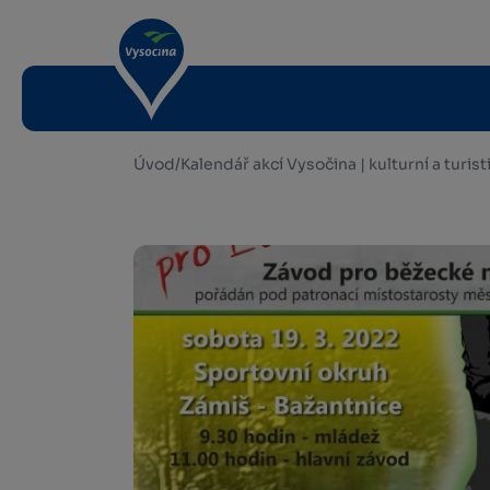
Úvod
/
Kalendář akcí Vysočina | kulturní a turis