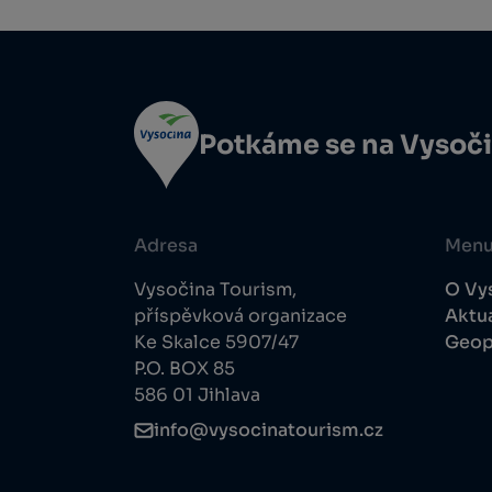
Potkáme se na Vysoč
Adresa
Men
Vysočina Tourism,
O Vy
příspěvková organizace
Aktua
Ke Skalce 5907/47
Geop
P.O. BOX 85
586 01 Jihlava
info@vysocinatourism.cz