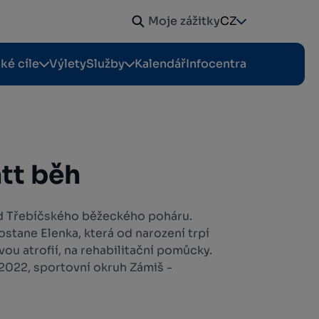
Moje zážitky
CZ
cké cíle
Výlety
Služby
Kalendář
Infocentra
tt běh
vod Třebíčského běžeckého poháru.
stane Elenka, která od narození trpí
ou atrofií, na rehabilitační pomůcky.
 2022, sportovní okruh Zámiš -