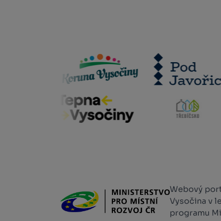
Webový portá
Vysočina v l
programu Min