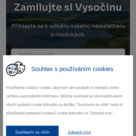
Zamilujte si Vysočinu
Přihlaste se k odběru našeho newsletteru
o novinkách.
Záleží nám na ochraně osobních údajů.
Souhlas s používáním cookies
Odebírat
Používáme soubory cookie, abychom vám poskytli co nejlepší online
zážitek a konzistentní informace. Můžete souhlasit se shromažďováním
všech souborů cookie kliknutím na tlačítko "Souhlasím se vším" nebo si
přizpůsobit nastavení souborů cookie kliknutím na "Zobrazit více".
Naši partneři
Souhlasím se vším
Zobrazit více