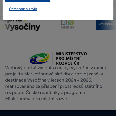
Odmítnout a zavřít
Webový portál vysocina.eu byl vytvořen v rámci
projektu Marketingové aktivity a rozvoj značky
destinace Vysočina v letech 2024 – 2025,
realizovaného za přispění prostředků státního
rozpočtu České republiky z programu
Ministerstva pro místní rozvoj.