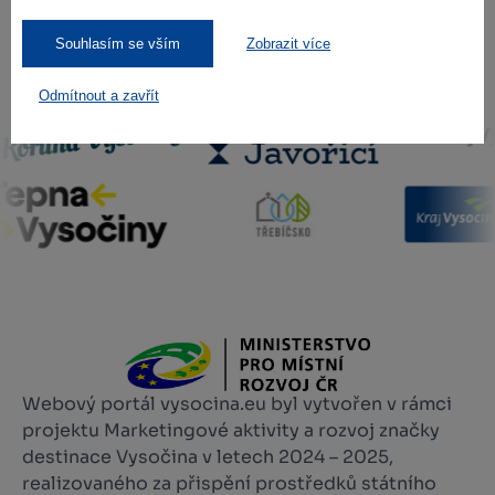
Souhlasím se vším
Zobrazit více
Naši partneři
Odmítnout a zavřít
Webový portál vysocina.eu byl vytvořen v rámci
projektu Marketingové aktivity a rozvoj značky
destinace Vysočina v letech 2024 – 2025,
realizovaného za přispění prostředků státního