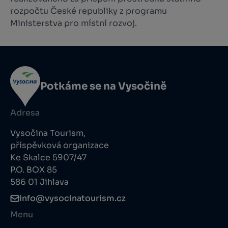
rozpočtu České republiky z programu
Ministerstva pro místní rozvoj.
Potkáme se na Vysočině
Adresa
Vysočina Tourism,
příspěvková organizace
Ke Skalce 5907/47
P.O. BOX 85
586 01 Jihlava
info@vysocinatourism.cz
Menu