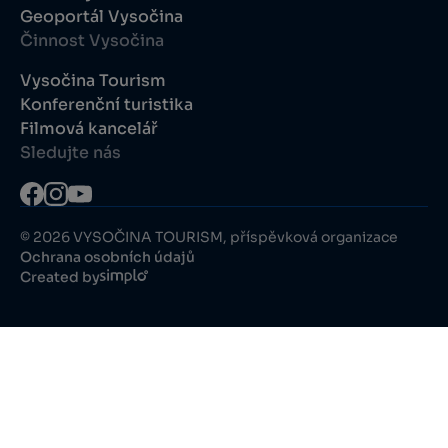
Geoportál Vysočina
Činnost Vysočina
Vysočina Tourism
Konferenční turistika
Filmová kancelář
Sledujte nás
© 2026 VYSOČINA TOURISM, příspěvková organizace
Ochrana osobních údajů
Created by