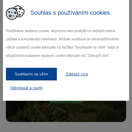
Souhlas s používáním cookies
Zamilujte si Vysočinu
Používáme soubory cookie, abychom vám poskytli co nejlepší online
zážitek a konzistentní informace. Můžete souhlasit se shromažďováním
všech souborů cookie kliknutím na tlačítko "Souhlasím se vším" nebo si
Přihlaste se k odběru našeho newsletteru
přizpůsobit nastavení souborů cookie kliknutím na "Zobrazit více".
o novinkách.
Souhlasím se vším
Zobrazit více
Odmítnout a zavřít
Záleží nám na ochraně osobních údajů.
Odebírat