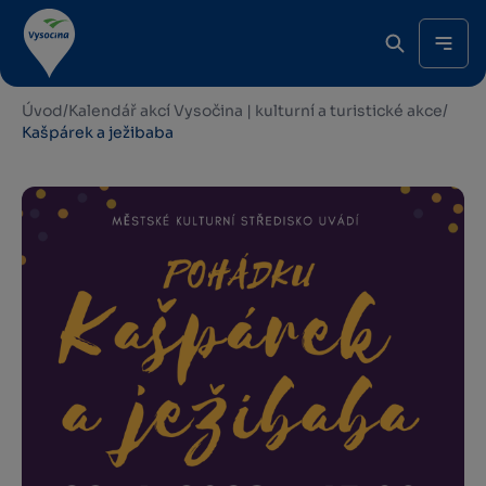
Úvod
/
Kalendář akcí Vysočina | kulturní a turistické akce
/
Kašpárek a ježibaba