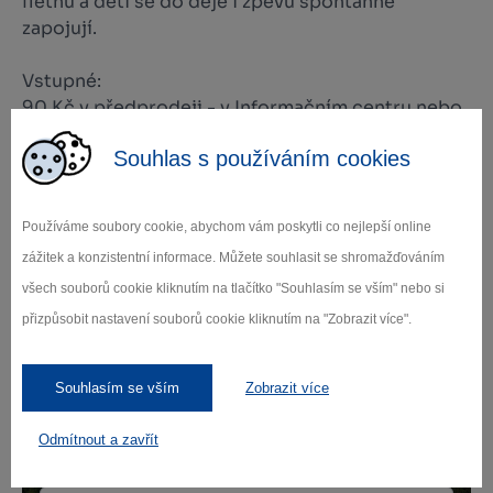
flétnu a děti se do děje i zpěvu spontánně
zapojují.
Vstupné:
90 Kč v předprodeji - v Informačním centru nebo
zde: https://mks-
Souhlas s používáním cookies
namest.cz/vismo/vstupenky.asp#/66
150 Kč na místě
Používáme soubory cookie, abychom vám poskytli co nejlepší online
zážitek a konzistentní informace. Můžete souhlasit se shromažďováním
všech souborů cookie kliknutím na tlačítko "Souhlasím se vším" nebo si
přizpůsobit nastavení souborů cookie kliknutím na "Zobrazit více".
Zamilujte si Vysočinu
Souhlasím se vším
Zobrazit více
Přihlaste se k odběru našeho newsletteru
o novinkách.
Odmítnout a zavřít