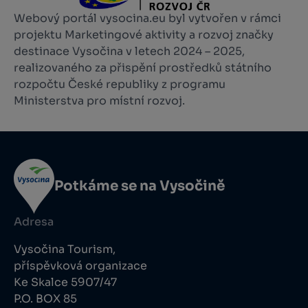
Webový portál vysocina.eu byl vytvořen v rámci
projektu Marketingové aktivity a rozvoj značky
destinace Vysočina v letech 2024 – 2025,
realizovaného za přispění prostředků státního
rozpočtu České republiky z programu
Ministerstva pro místní rozvoj.
Potkáme se na Vysočině
Adresa
Vysočina Tourism,
příspěvková organizace
Ke Skalce 5907/47
P.O. BOX 85