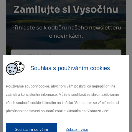
Zamilujte si Vysočinu
Přihlaste se k odběru našeho newsletteru
o novinkách.
Záleží nám na ochraně osobních údajů.
Souhlas s používáním cookies
Odebírat
Používáme soubory cookie, abychom vám poskytli co nejlepší online
zážitek a konzistentní informace. Můžete souhlasit se shromažďováním
všech souborů cookie kliknutím na tlačítko "Souhlasím se vším" nebo si
přizpůsobit nastavení souborů cookie kliknutím na "Zobrazit více".
Naši partneři
Souhlasím se vším
Zobrazit více