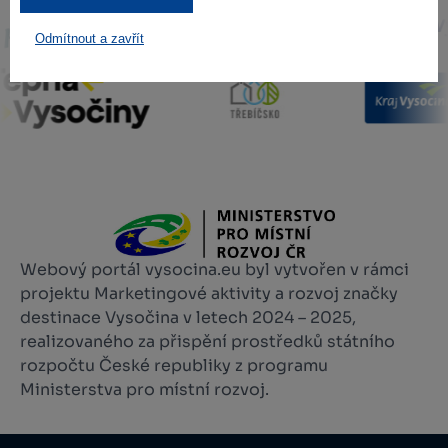
Odmítnout a zavřít
Webový portál vysocina.eu byl vytvořen v rámci
projektu Marketingové aktivity a rozvoj značky
destinace Vysočina v letech 2024 – 2025,
realizovaného za přispění prostředků státního
rozpočtu České republiky z programu
Ministerstva pro místní rozvoj.