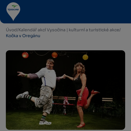
Úvod
/
Kalendář akcí Vysočina | kulturní a turistické akce
/
Kočka v Oregánu