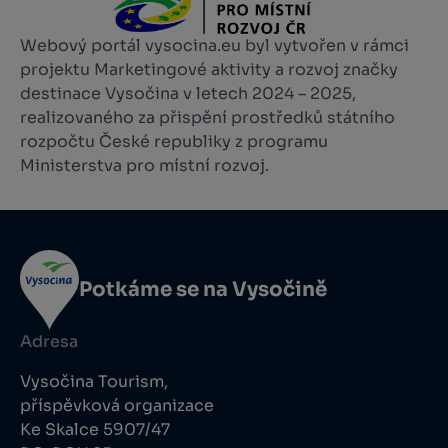
Webový portál vysocina.eu byl vytvořen v rámci
projektu Marketingové aktivity a rozvoj značky
destinace Vysočina v letech 2024 – 2025,
realizovaného za přispění prostředků státního
rozpočtu České republiky z programu
Ministerstva pro místní rozvoj.
Potkáme se na Vysočině
Adresa
Vysočina Tourism,
příspěvková organizace
Ke Skalce 5907/47