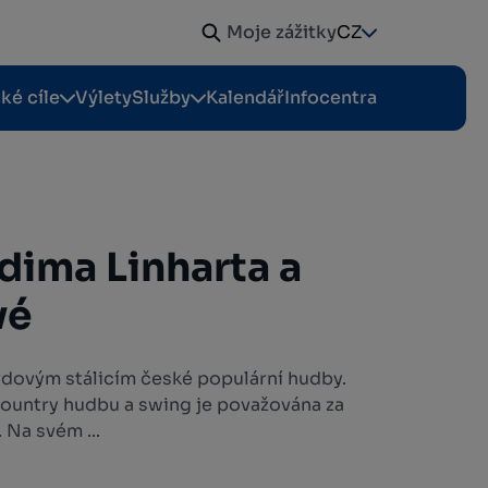
Moje zážitky
CZ
cké cíle
Výlety
Služby
Kalendář
Infocentra
dima Linharta a
vé
avdovým stálicím české populární hudby.
ountry hudbu a swing je považována za
 Na svém ...