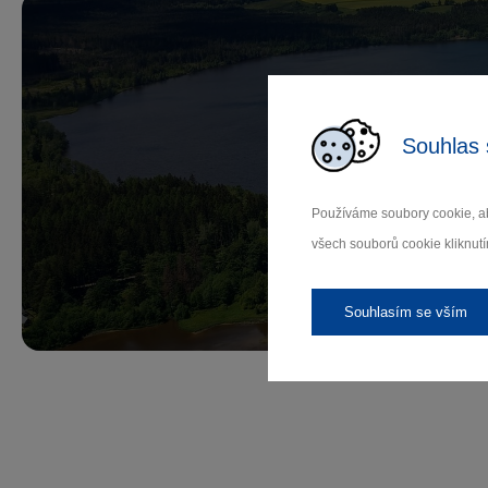
Souhlas 
Př
Používáme soubory cookie, ab
všech souborů cookie kliknutí
Záleží
Souhlasím se vším