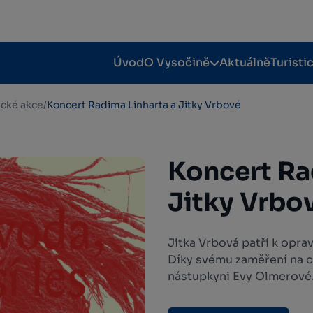
Úvod
O Vysočině
Aktuálně
Turisti
tické akce
/
Koncert Radima Linharta a Jitky Vrbové
Koncert Ra
Jitky Vrbo
Jitka Vrbová patří k opr
Díky svému zaměření na c
nástupkyni Evy Olmerové.