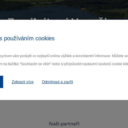
Zamilujte si Vysočinu
s používáním cookies
ihlaste se k odběru našeho newsletteru o novinká
ychom vám poskytli co nejlepší online zážitek a konzistentní informace. Můžete 
Odebí
m na tlačítko "Souhlasím se vším" nebo si přizpůsobit nastavení souborů cookie klik
 nám na ochraně osobních údajů.
Zobrazit více
Odmítnout a zavřít
Naši partneři