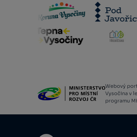
Webový portá
Vysočina v l
programu Min