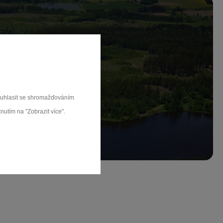
ch.
souhlasit se shromažďováním
rat
nutím na "Zobrazit více".