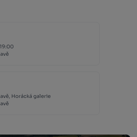
 19:00
ravě
vě, Horácká galerie
ravě