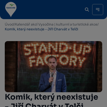
Úvod
/
Kalendář akcí Vysočina | kulturní a turistické akce
/
Komik, který neexistuje - Jiří Charvát v Telči
Komik, který neexistuje
- Jiří Charvát v Telči