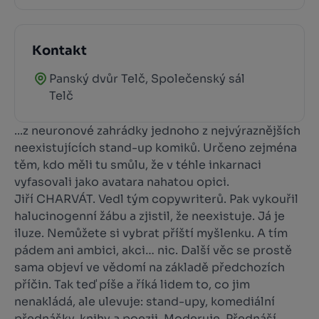
Kontakt
Panský dvůr Telč, Společenský sál
Telč
...z neuronové zahrádky jednoho z nejvýraznějších
neexistujících stand-up komiků. Určeno zejména
těm, kdo měli tu smůlu, že v téhle inkarnaci
vyfasovali jako avatara nahatou opici.
Jiří CHARVÁT. Vedl tým copywriterů. Pak vykouřil
halucinogenní žábu a zjistil, že neexistuje. Já je
iluze. Nemůžete si vybrat příští myšlenku. A tím
pádem ani ambici, akci… nic. Další věc se prostě
sama objeví ve vědomí na základě předchozích
příčin. Tak teď píše a říká lidem to, co jim
nenakládá, ale ulevuje: stand-upy, komediální
přednášky, knihy a poezii. Moderuje. Přednáší.