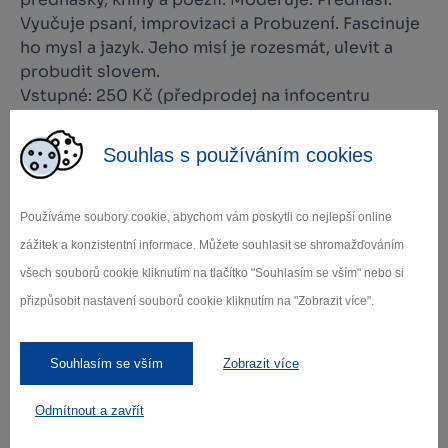
Vyučuje psaní, improvizaci a Probuzení. Fascinuje
ho mysl a jazyk. Jeho misí je rozesmát, ulevit a
probudit slovem.
Vstupné: 250 Kč (předprodej na infocentru
Panského dvora Telč).
Souhlas s používáním cookies
Společenský sál Panský dvůr Telč 19. 11. 2022 od
20:00
Používáme soubory cookie, abychom vám poskytli co nejlepší online
zážitek a konzistentní informace. Můžete souhlasit se shromažďováním
všech souborů cookie kliknutím na tlačítko "Souhlasím se vším" nebo si
přizpůsobit nastavení souborů cookie kliknutím na "Zobrazit více".
Zamilujte si Vysočinu
Souhlasím se vším
Zobrazit více
Přihlaste se k odběru našeho newsletteru
Odmítnout a zavřít
o novinkách.