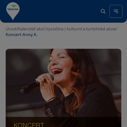
Úvod
/
Kalendář akcí Vysočina | kulturní a turistické akce
/
Koncert Anny K.