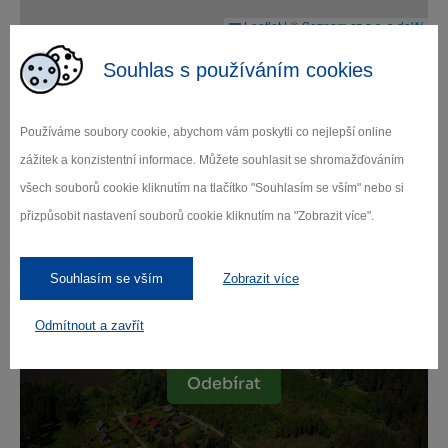
Leaflet
|
© Seznam.cz a.s. a další
Souhlas s používáním cookies
Používáme soubory cookie, abychom vám poskytli co nejlepší online
Zamilujte si Vysočinu
zážitek a konzistentní informace. Můžete souhlasit se shromažďováním
všech souborů cookie kliknutím na tlačítko "Souhlasím se vším" nebo si
přizpůsobit nastavení souborů cookie kliknutím na "Zobrazit více".
Přihlaste se k odběru našeho newsletteru
o novinkách.
Souhlasím se vším
Zobrazit více
Odmítnout a zavřít
Záleží nám na ochraně osobních údajů.
Odebírat