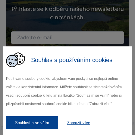
Přihlaste se k odběru našeho newsletteru
o novinkách.
Záleží nám na ochraně osobních údajů.
Odebírat
Souhlas s používáním cookies
Používáme soubory cookie, abychom vám poskytli co nejlepší online
zážitek a konzistentní informace. Můžete souhlasit se shromažďováním
všech souborů cookie kliknutím na tlačítko "Souhlasím se vším" nebo si
přizpůsobit nastavení souborů cookie kliknutím na "Zobrazit více".
Naši partneři
Souhlasím se vším
Zobrazit více