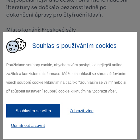
literatury se dočkalo bezprostředně po
dokončení úpravy pro čtyřruční klavír.
Místo konání: Freskové sály
4. 12. 2022
Souhlas s používáním cookies
od 16.00
Pěvecký sbor Gaudeamus Brno
Používáme soubory cookie, abychom vám poskytli co nejlepší online
Smíšený pěvecký sbor působící dříve jako
oficiální sbor Masarykovy univerzity v Brně
zážitek a konzistentní informace. Můžete souhlasit se shromažďováním
přiveze vánoční repertoár, během kterého si
všech souborů cookie kliknutím na tlačítko "Souhlasím se vším" nebo si
budeme moci jistě i sami zazpívat.
přizpůsobit nastavení souborů cookie kliknutím na "Zobrazit více".
Místo konání: Prelatura
Souhlasím se vším
Zobrazit více
18. 12. 2022
Odmítnout a zavřít
od 18.00
Vánoční koncert pro harfu