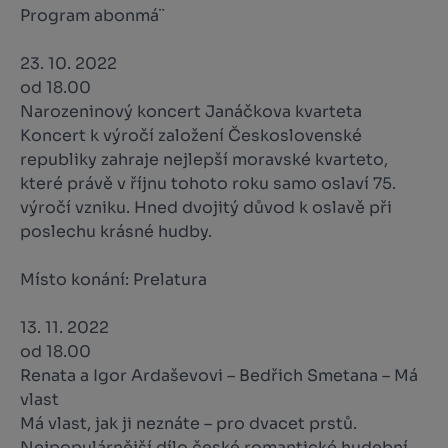
Program abonmá¨
23. 10. 2022
od 18.00
Narozeninový koncert Janáčkova kvarteta
Koncert k výročí založení Československé
republiky zahraje nejlepší moravské kvarteto,
které právě v říjnu tohoto roku samo oslaví 75.
výročí vzniku. Hned dvojitý důvod k oslavě při
poslechu krásné hudby.
Místo konání: Prelatura
13. 11. 2022
od 18.00
Renata a Igor Ardaševovi – Bedřich Smetana – Má
vlast
Má vlast, jak ji neznáte – pro dvacet prstů.
Nejpopulárnější dílo české romantické hudební