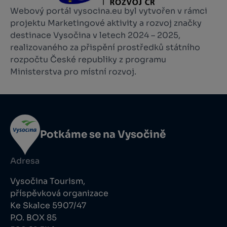
Webový portál vysocina.eu byl vytvořen v rámci
projektu Marketingové aktivity a rozvoj značky
destinace Vysočina v letech 2024 – 2025,
realizovaného za přispění prostředků státního
rozpočtu České republiky z programu
Ministerstva pro místní rozvoj.
Potkáme se na Vysočině
Adresa
Vysočina Tourism,
příspěvková organizace
Ke Skalce 5907/47
P.O. BOX 85