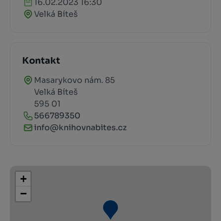
16.02.2023 16:30
Velká Bíteš
Kontakt
Masarykovo nám. 85
Velká Bíteš
595 01
566789350
info@knihovnabites.cz
+
−