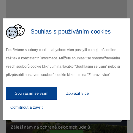
Leaflet
|
© Seznam.cz a.s. a další
Souhlas s používáním cookies
Používáme soubory cookie, abychom vám poskytli co nejlepší online
zážitek a konzistentní informace. Můžete souhlasit se shromažďováním
Zamilujte si Vysočinu
všech souborů cookie kliknutím na tlačítko "Souhlasím se vším" nebo si
přizpůsobit nastavení souborů cookie kliknutím na "Zobrazit více".
Přihlaste se k odběru našeho newsletteru
Souhlasím se vším
Zobrazit více
o novinkách.
Odmítnout a zavřít
Záleží nám na ochraně osobních údajů.