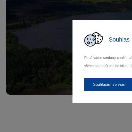
Souhlas 
Př
Používáme soubory cookie, ab
všech souborů cookie kliknutí
Záleží
Souhlasím se vším