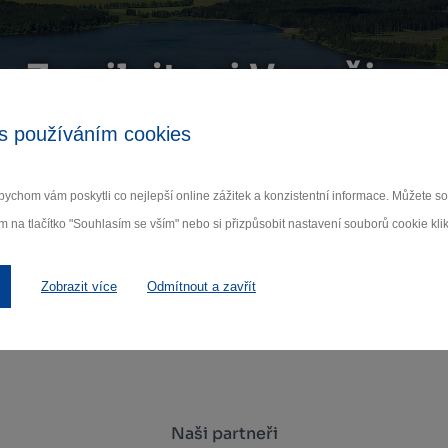
Zamilujte si Vysočinu
s používáním cookies
ihlaste se k odběru našeho newsletteru o novinká
ychom vám poskytli co nejlepší online zážitek a konzistentní informace. Můžete 
Odebí
m na tlačítko "Souhlasím se vším" nebo si přizpůsobit nastavení souborů cookie klik
 nám na ochraně osobních údajů.
Zobrazit více
Odmítnout a zavřít
Naši partneři