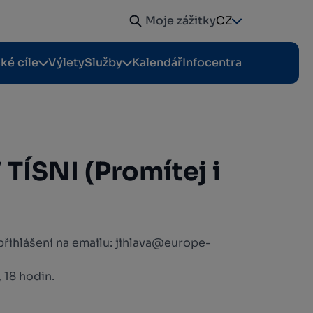
Moje zážitky
CZ
cké cíle
Výlety
Služby
Kalendář
Infocentra
TÍSNI (Promítej i
přihlášení na emailu: jihlava@europe-
 18 hodin.