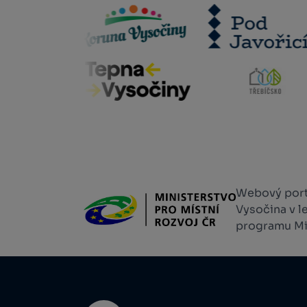
Webový portá
Vysočina v l
programu Min