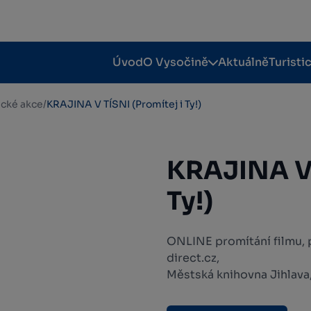
Úvod
O Vysočině
Aktuálně
Turisti
tické akce
/
KRAJINA V TÍSNI (Promítej i Ty!)
KRAJINA V 
Ty!)
ONLINE promítání filmu, 
direct.cz,
Městská knihovna Jihlava,