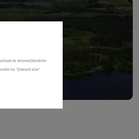
ch.
souhlasit se shromažďováním
rat
nutím na "Zobrazit více".