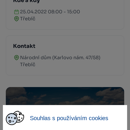
Kde a kdy
25.04.2022 08:00 - 15:00
Třebíč
Kontakt
Národní dům (Karlovo nám. 47/58)
Třebíč
Zamilujte si Vysočinu
Souhlas s používáním cookies
Přihlaste se k odběru našeho newsletteru