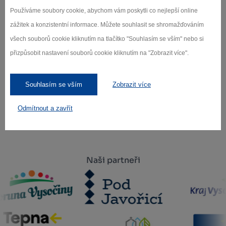
Používáme soubory cookie, abychom vám poskytli co nejlepší online
o novinkách.
zážitek a konzistentní informace. Můžete souhlasit se shromažďováním
všech souborů cookie kliknutím na tlačítko "Souhlasím se vším" nebo si
přizpůsobit nastavení souborů cookie kliknutím na "Zobrazit více".
Záleží nám na ochraně osobních údajů.
Odebírat
Souhlasím se vším
Zobrazit více
Odmítnout a zavřít
Naši partneři