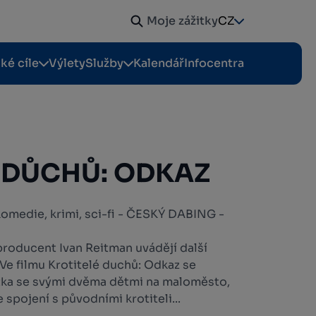
Moje zážitky
CZ
cké cíle
Výlety
Služby
Kalendář
Infocentra
 DŮCHŮ: ODKAZ
komedie, krimi, sci-fi - ČESKÝ DABING -
producent Ivan Reitman uvádějí další
 Ve filmu Krotitelé duchů: Odkaz se
ka se svými dvěma dětmi na maloměsto,
spojení s původními krotiteli...