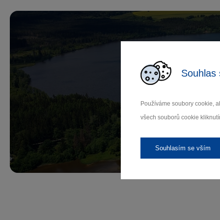
Souhlas 
Př
Používáme soubory cookie, ab
všech souborů cookie kliknutí
Záleží
Souhlasím se vším