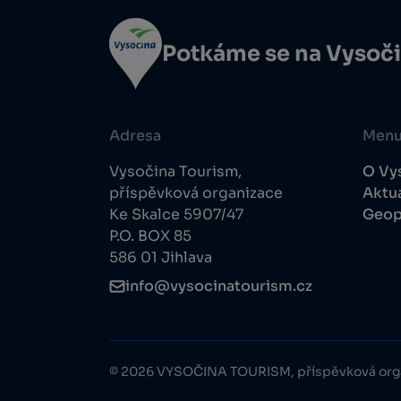
Potkáme se na Vysoč
Adresa
Men
Vysočina Tourism,
O Vy
příspěvková organizace
Aktua
Ke Skalce 5907/47
Geop
P.O. BOX 85
586 01 Jihlava
info@vysocinatourism.cz
© 2026 VYSOČINA TOURISM, příspěvková org