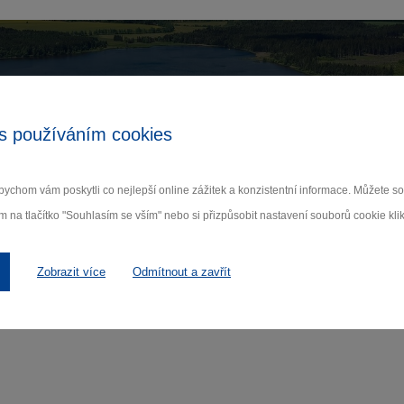
Zamilujte si Vysočinu
s používáním cookies
ihlaste se k odběru našeho newsletteru o novinká
ychom vám poskytli co nejlepší online zážitek a konzistentní informace. Můžete 
Odebí
m na tlačítko "Souhlasím se vším" nebo si přizpůsobit nastavení souborů cookie klik
 nám na ochraně osobních údajů.
Zobrazit více
Odmítnout a zavřít