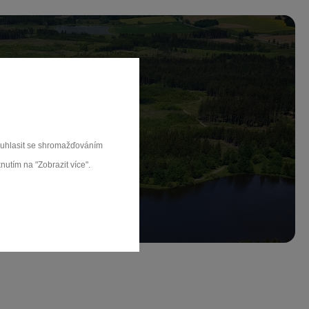
ch.
souhlasit se shromažďováním
rat
nutím na "Zobrazit více".