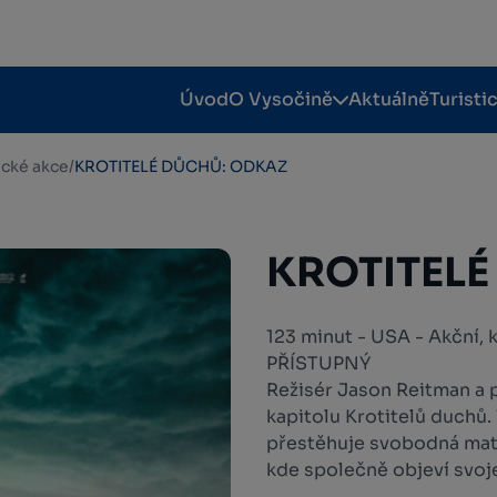
Úvod
O Vysočině
Aktuálně
Turisti
tické akce
/
KROTITELÉ DŮCHŮ: ODKAZ
KROTITELÉ
123 minut - USA - Akční, 
PŘÍSTUPNÝ
Režisér Jason Reitman a 
kapitolu Krotitelů duchů.
přestěhuje svobodná mat
kde společně objeví svoje 