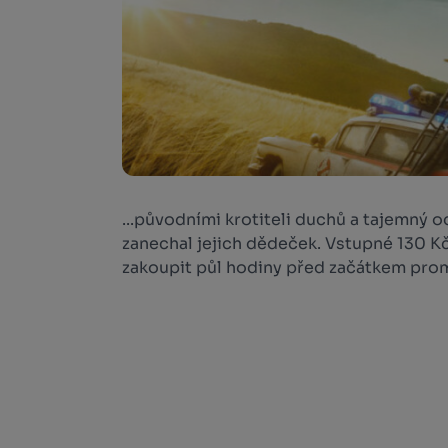
...původními krotiteli duchů a tajemný o
zanechal jejich dědeček. Vstupné 130 K
zakoupit půl hodiny před začátkem prom