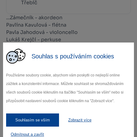
Třebíč
...Zámečník - akordeon
Pavlína Kavulová - flétna
Pavla Jahodová - violoncello
Lukáš Krejčí - perkuse
Veronika Špačková - recitátorka a zpěvačka
Souhlas s používáním cookies
Vstupné abonenti: 120 Kč
Vstupné veřejnosti: 180 Kč
Používáme soubory cookie, abychom vám poskytli co nejlepší online
Vstupné senioři, studenti: 140 Kč
zážitek a konzistentní informace. Můžete souhlasit se shromažďováním
všech souborů cookie kliknutím na tlačítko "Souhlasím se vším" nebo si
přizpůsobit nastavení souborů cookie kliknutím na "Zobrazit více".
Zamilujte si Vysočinu
Souhlasím se vším
Zobrazit více
Odmítnout a zavřít