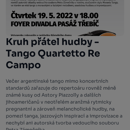
Kruh přátel hudby -
Tango Quartetto Re
Campo
Večer argentinské tango mimo koncertních
standardů zařazuje do repertoáru rovněž méně
známé kusy od Astory Piazzolly a dalších
jihoameričanů v neotřelém aranžmá rytmicky
pregnantní a zároveň melancholické hudby, na
pomezí tanga, jazzových inspirací a improvizace a
nechybí ani autorská tvorba vedoucího souboru
Petra Zámečníka.