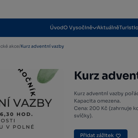
Úvod
O Vysočině
Aktuálně
Turisti
tické akce
/
Kurz adventní vazby
Kurz adven
Kurz adventní vazby pořá
Kapacita omezena.
Cena: 200 Kč (zahrnuje ko
svíčky).
Přidat zážitek