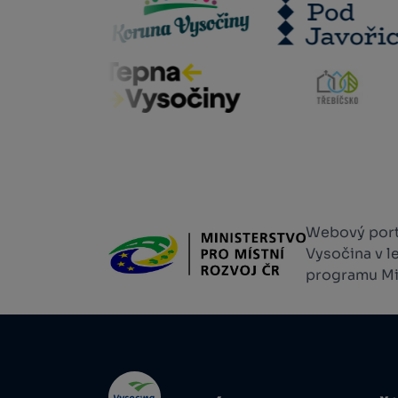
Webový portá
Vysočina v l
programu Min