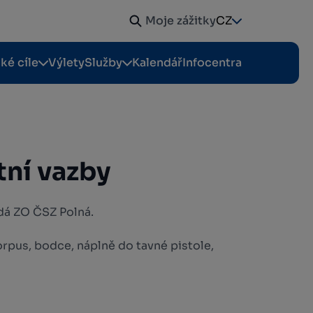
Moje zážitky
CZ
cké cíle
Výlety
Služby
Kalendář
Infocentra
tní vazby
dá ZO ČSZ Polná.
rpus, bodce, náplně do tavné pistole,