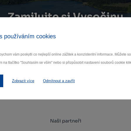
Zamilujte si Vysočinu
ihlaste se k odběru našeho newsletteru o novinká
s používáním cookies
Odebí
ychom vám poskytli co nejlepší online zážitek a konzistentní informace. Můžete 
m na tlačítko "Souhlasím se vším" nebo si přizpůsobit nastavení souborů cookie klik
 nám na ochraně osobních údajů.
Zobrazit více
Odmítnout a zavřít
Naši partneři