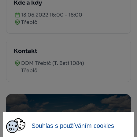
Kde a kdy
13.05.2022 16:00 - 18:00
Třebíč
Kontakt
DDM Třebíč (T. Bati 1084)
Třebíč
Zamilujte si Vysočinu
Souhlas s používáním cookies