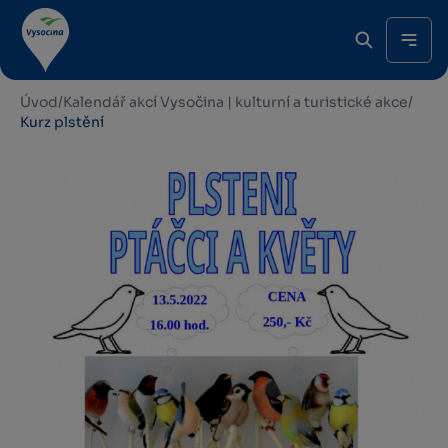
Úvod
/
Kalendář akcí Vysočina | kulturní a turistické akce
/
Kurz plstění