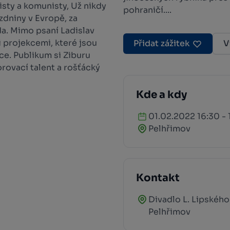
sty a komunisty, Už nikdy
pohraničí....
zdniny v Evropě, za
a. Mimo psaní Ladislav
i projekcemi, které jsou
Přidat zážitek
V
e. Publikum si Ziburu
rovací talent a rošťácký
Kde a kdy
01.02.2022 16:30 - 
Pelhřimov
Kontakt
Divadlo L. Lipského
Pelhřimov