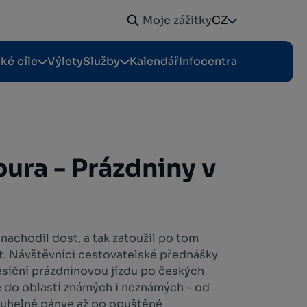
Moje zážitky
CZ
cké cíle
Výlety
Služby
Kalendář
Infocentra
bura - Prázdniny v
 nachodil dost, a tak zatoužil po tom
t. Návštěvníci cestovatelské přednášky
ěsíční prázdninovou jízdu po českých
 se do oblastí známých i neznámých – od
 uhelné pánve až po opuštěné