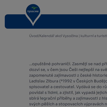
Úvod
/
Kalendář akcí Vysočina | kulturní a turis
...opuštěné pohraničí. Zasmějí se nad př
dozví se, v čem jsou Češi nejlepší na svě
zapomenuté zajímavosti z české historie
Ladislav Zibura (*1992 v Českých Budějo
spisovatel a cestovatel. Vydává se do rů
povídal s lidmi, a zjistil, jak vypadá jeji
sbírá legrační příběhy a zajímavosti z hi
svých pěších a stopovacích výpravách na