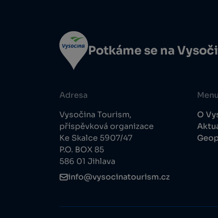
Potkáme se na Vysoč
Adresa
Men
Vysočina Tourism,
O Vy
příspěvková organizace
Aktua
Ke Skalce 5907/47
Geop
P.O. BOX 85
586 01 Jihlava
info@vysocinatourism.cz