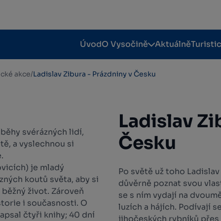
Úvod
O Vysočině
Aktuálně
Turisti
tické akce
/
Ladislav Zibura - Prázdniny v Česku
Ladislav Zi
íběhy svérázných lidí,
Česku
tě, a vyslechnou si
.
vicích) je mladý
Po světě už toho Ladislav
zných koutů světa, aby si
důvěrně poznat svou vlas
ch běžný život. Zároveň
se s ním vydají na dvoum
storie i současnosti. O
luzích a hájích. Podívají
psal čtyři knihy; 40 dní
jihočeských rybníků přes