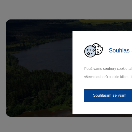
Souhlas 
Př
Používáme soubory cookie, ab
všech souborů cookie kliknutí
Záleží
Souhlasím se vším