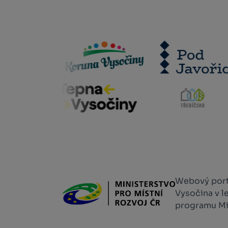
Webový portá
Vysočina v l
programu Min