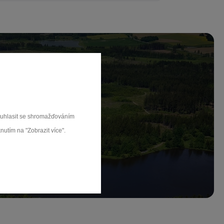
ch.
souhlasit se shromažďováním
nutím na "Zobrazit více".
rat