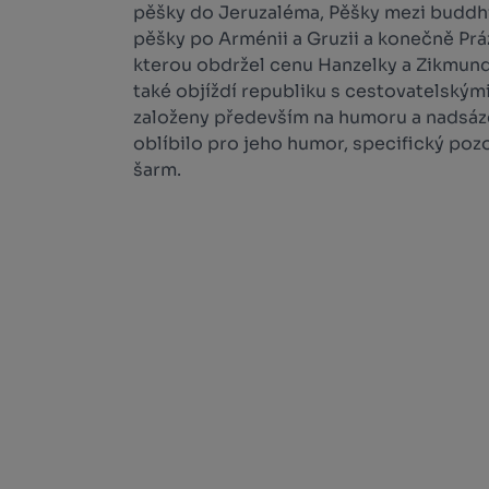
pěšky do Jeruzaléma, Pěšky mezi buddhi
pěšky po Arménii a Gruzii a konečně Prá
kterou obdržel cenu Hanzelky a Zikmund
také objíždí republiku s cestovatelským
založeny především na humoru a nadsázc
oblíbilo pro jeho humor, specifický pozo
šarm.