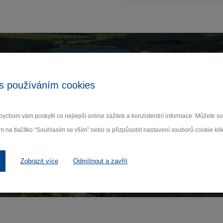
Zamilujte si Vysočinu
s používáním cookies
ihlaste se k odběru našeho newsletteru o novinká
ychom vám poskytli co nejlepší online zážitek a konzistentní informace. Můžete 
m na tlačítko "Souhlasím se vším" nebo si přizpůsobit nastavení souborů cookie klik
Odebí
 nám na ochraně osobních údajů.
Zobrazit více
Odmítnout a zavřít