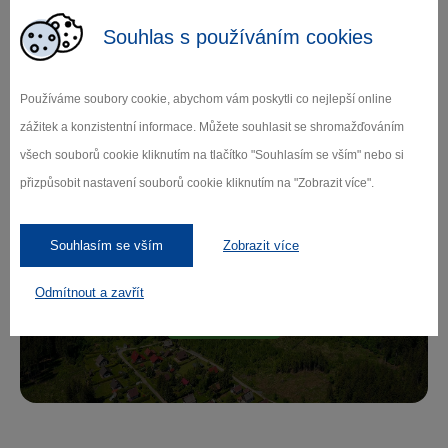
Souhlas s používáním cookies
Zamilujte si Vysočinu
Používáme soubory cookie, abychom vám poskytli co nejlepší online
zážitek a konzistentní informace. Můžete souhlasit se shromažďováním
Přihlaste se k odběru našeho newsletteru
všech souborů cookie kliknutím na tlačítko "Souhlasím se vším" nebo si
o novinkách.
přizpůsobit nastavení souborů cookie kliknutím na "Zobrazit více".
Souhlasím se vším
Zobrazit více
Záleží nám na ochraně osobních údajů.
Odmítnout a zavřít
Odebírat