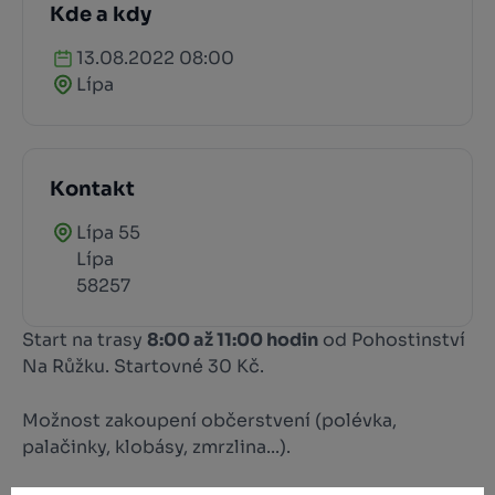
Kde a kdy
13.08.2022 08:00
Lípa
Kontakt
Lípa 55
Lípa
58257
Start na trasy
8:00 až 11:00 hodin
od Pohostinství
Na Růžku. Startovné 30 Kč.
Možnost zakoupení občerstvení (polévka,
palačinky, klobásy, zmrzlina...).