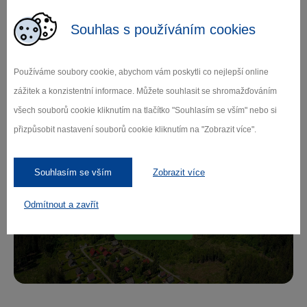
Souhlas s používáním cookies
Zamilujte si Vysočinu
Používáme soubory cookie, abychom vám poskytli co nejlepší online
zážitek a konzistentní informace. Můžete souhlasit se shromažďováním
všech souborů cookie kliknutím na tlačítko "Souhlasím se vším" nebo si
Přihlaste se k odběru našeho newsletteru
přizpůsobit nastavení souborů cookie kliknutím na "Zobrazit více".
o novinkách.
Souhlasím se vším
Zobrazit více
Odmítnout a zavřít
Záleží nám na ochraně osobních údajů.
Odebírat