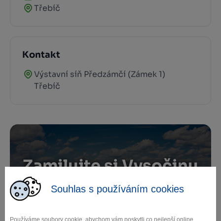
Třebíč
Kontakt
Výstavní síň Předzámčí (Zámek 1)
Třebíč
Zamilujte si Vysočinu
Souhlas s používáním cookies
Přihlaste se k odběru našeho newsletteru
o novinkách.
Používáme soubory cookie, abychom vám poskytli co nejlepší online