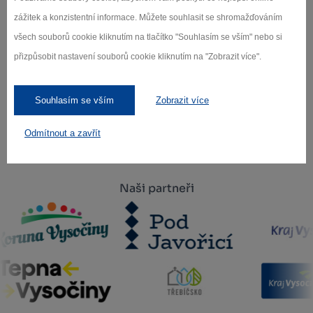
zážitek a konzistentní informace. Můžete souhlasit se shromažďováním
všech souborů cookie kliknutím na tlačítko "Souhlasím se vším" nebo si
přizpůsobit nastavení souborů cookie kliknutím na "Zobrazit více".
Záleží nám na ochraně osobních údajů.
Odebírat
Souhlasím se vším
Zobrazit více
Odmítnout a zavřít
Naši partneři