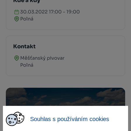
Kde a kdy
30.03.2022 17:00 - 19:00
Polná
Kontakt
Měšťanský pivovar
Polná
Zamilujte si Vysočinu
Souhlas s používáním cookies
Přihlaste se k odběru našeho newsletteru