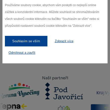
Používáme soubory cookie, abychom vám poskytli co nejlepší online
o novinkách.
zážitek a konzistentní informace. Můžete souhlasit se shromažďováním
všech souborů cookie kliknutím na tlačítko "Souhlasím se vším" nebo si
přizpůsobit nastavení souborů cookie kliknutím na "Zobrazit více".
Záleží nám na ochraně osobních údajů.
Odebírat
Souhlasím se vším
Zobrazit více
Odmítnout a zavřít
Naši partneři