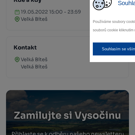
Kde a kdy
Souhl
19.05.2022 15:00 - 23:59
Velká Bíteš
Používáme soubory cookie
souborů cookie kliknutím 
Kontakt
Souhlasím se vší
Velká Bíteš
Velká Bíteš
Zamilujte si Vysočinu
Přihlaste se k odběru našeho newsletteru