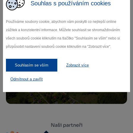
Souhlas s používáním cookies
Zamilujte si Vysočinu
Používáme soubory cookie, abychom vám poskytli co nejlepší online
Přihlaste se k odběru našeho newsletteru
zážitek a konzistentní informace. Můžete souhlasit se shromažďováním
o novinkách.
všech souborů cookie kliknutím na tlačítko "Souhlasím se vším" nebo si
přizpůsobit nastavení souborů cookie kliknutím na "Zobrazit více".
Souhlasím se vším
Zobrazit více
Záleží nám na ochraně osobních údajů.
Odebírat
Odmítnout a zavřít
Naši partneři