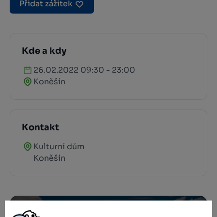
Přidat zážitek
Kde a kdy
26.02.2022 09:30 - 23:00
Koněšín
Kontakt
Kulturní dům
Koněšín