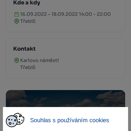
Kde a kdy
16.09.2022 – 18.09.2022 14:00 - 22:00
Třebíč
Kontakt
Karlovo náměstí
Třebíč
Zamilujte si Vysočinu
Souhlas s používáním cookies