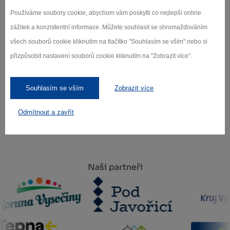
Přihlaste se k odběru našeho newsletteru
Používáme soubory cookie, abychom vám poskytli co nejlepší online
o novinkách.
zážitek a konzistentní informace. Můžete souhlasit se shromažďováním
všech souborů cookie kliknutím na tlačítko "Souhlasím se vším" nebo si
přizpůsobit nastavení souborů cookie kliknutím na "Zobrazit více".
Záleží nám na ochraně osobních údajů.
Odebírat
Souhlasím se vším
Zobrazit více
Odmítnout a zavřít
Naši partneři