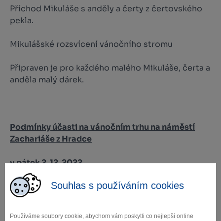
Příchod Mikuláše s anděly a čerty z čertovského
pekla.
Mikulášské rozsvícení vánočního stromu
Připraven je pro každého malého Mikuláše, čerta a
anděla malý dárek.
Podmínky účasti na vánočním trhu na náměstí
Zachariáše z Hradce
v pátek 2. 12. 2022
Souhlas s používáním cookies
Organizace stánkového prodeje: Věra Peichlová,
Používáme soubory cookie, abychom vám poskytli co nejlepší online